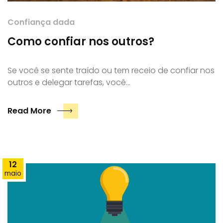
Confiança dada
Como confiar nos outros?
Se você se sente traído ou tem receio de confiar nos
outros e delegar tarefas, você…
Read More
12
maio