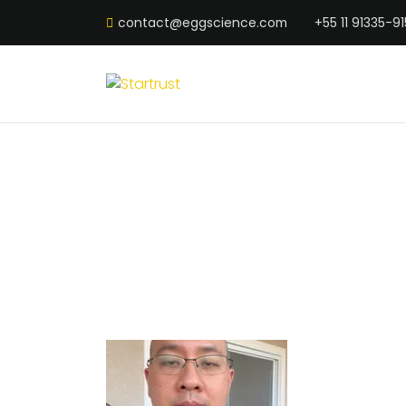
contact@eggscience.com
+55 11 91335-91